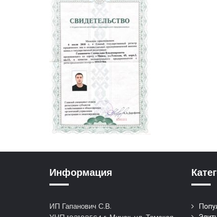
Информация
Кате
ИП Гапанович С.В.
Попу
Элит