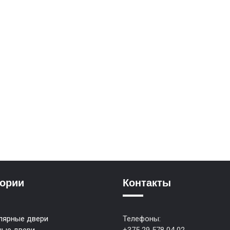
гории
Контакты
лярные двери
Телефоны:
ные двери
+375 29 578 04 02