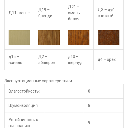
Д21 –
Д19 –
Д3 – дуб
Д11- венге
эмаль
бренди
светлый
белая
д15 –
Д2 –
д10 –
д4 – орех
ваниль
абшерон
шервуд
Эксплуатационные характеристики
Влагостойкость:
8
Шумоизоляция:
8
Устойчивость к
9
выгоранию: