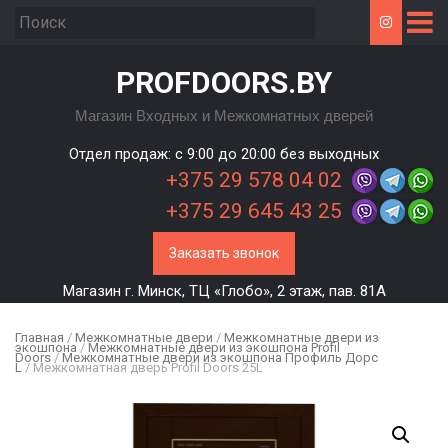
PROFDOORS.BY
Магазин Входных и Межкомнатных дверей
Отдел продаж: c 9:00 до 20:00 без выходных
+375 29 578 04 02
+375 29 645 43 25
Заказать звонок
Магазин г. Минск, ТЦ «Глобо», 2 этаж, пав. 81А
Главная
/
Межкомнатные двери
/
Межкомнатные двери из
экошпона
/
Межкомнатные двери из экошпона Profil
Doors
/
Межкомнатные двери из экошпона Профиль Дорс
L
/ Межкомнатная дверь Profil Doors 25L