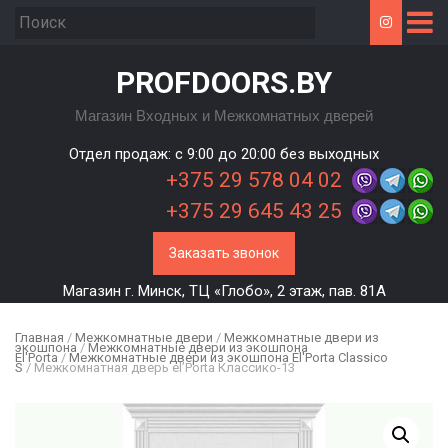
PROFDOORS.BY
Магазин Входных и Межкомнатных дверей
Отдел продаж: c 9:00 до 20:00 без выходных
+375 29 578 04 02
+375 29 645 43 25
Заказать звонок
Магазин г. Минск, ТЦ «Глобо», 2 этаж, пав. 81А
Главная
/
Межкомнатные двери
/
Межкомнатные двери из
экошпона
/
Межкомнатные двери из экошпона
El'Porta
/
Межкомнатные двери из экошпона El'Porta Classico
S
/ Межкомнатная дверь el’Porta Классико-13