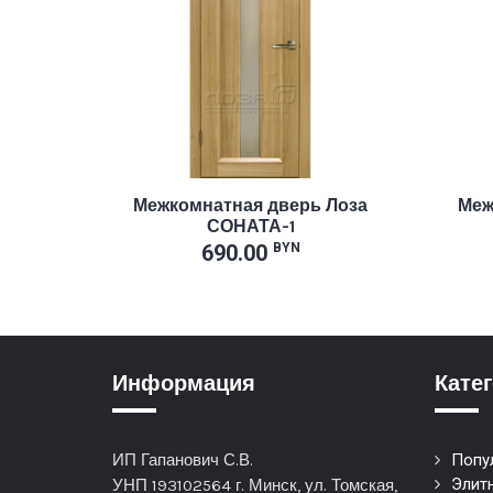
Межкомнатная дверь Лоза
Меж
СОНАТА-1
690.00
BYN
Информация
Кате
ИП Гапанович С.В.
Попу
Элит
УНП 193102564 г. Минск, ул. Томская,