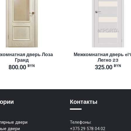
комнатная дверь Лоза
Межкомнатная дверь el’
Гранд
Легно 23
800.00
325.00
BYN
BYN
гории
Контакты
лярные двери
Телефоны:
ные двери
+375 29 578 04 02