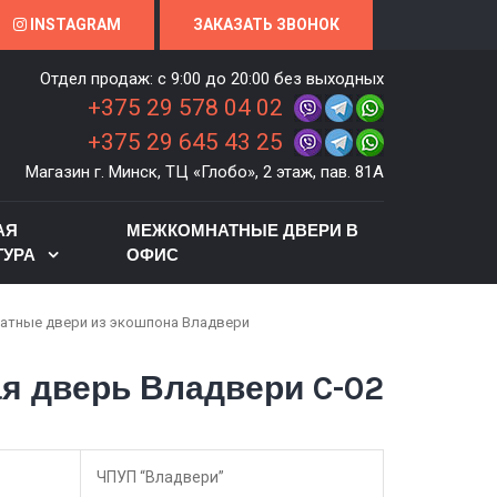
INSTAGRAM
ЗАКАЗАТЬ ЗВОНОК
Отдел продаж: c 9:00 до 20:00 без выходных
+375 29 578 04 02
+375 29 645 43 25
Магазин г. Минск, ТЦ «Глобо», 2 этаж, пав. 81А
АЯ
МЕЖКОМНАТНЫЕ ДВЕРИ В
ТУРА
ОФИС
тные двери из экошпона Владвери
я дверь Владвери C-02
ЧПУП “Владвери”